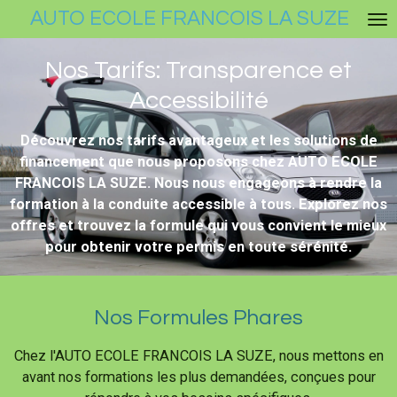
AUTO ECOLE FRANCOIS LA SUZE
Passer
au
contenu
Nos Tarifs: Transparence et
principal
Accessibilité
Découvrez nos tarifs avantageux et les solutions de
financement que nous proposons chez AUTO ECOLE
FRANCOIS LA SUZE. Nous nous engageons à rendre la
formation à la conduite accessible à tous. Explorez nos
offres et trouvez la formule qui vous convient le mieux
pour obtenir votre permis en toute sérénité.
Nos Formules Phares
Chez l'AUTO ECOLE FRANCOIS LA SUZE, nous mettons en
avant nos formations les plus demandées, conçues pour